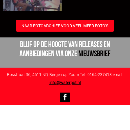
NAAR FOTOARCHIEF VOOR VEEL MEER FOTO'S
BLijf op de hoogte van releases en
aanbiedingen via onze
nieuwsbrief
Bosstraat 36, 4611 ND, Bergen op Zoom Tel.: 0164-237418 email:
info@waterput.nl