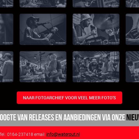
NAAR FOTOARCHIEF VOOR VEEL MEER FOTO'S
 hoogte van releases en aanbiedingen via onze
nieu
el.: 0164-237418 email:
info@waterput.nl