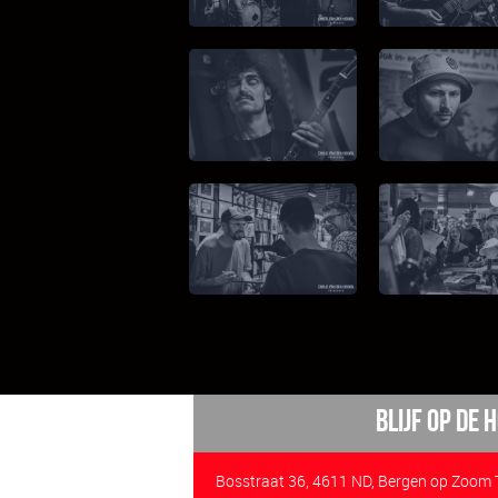
BLijf op de
Bosstraat 36, 4611 ND, Bergen op Zoom T